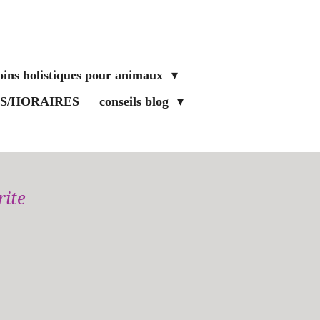
oins holistiques pour animaux
FS/HORAIRES
conseils blog
rite