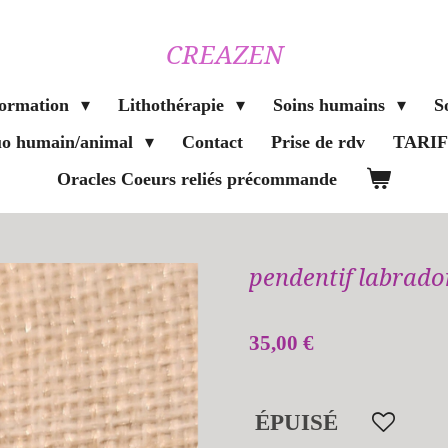
CREAZEN
formation
Lithothérapie
Soins humains
S
duo humain/animal
Contact
Prise de rdv
TARI
Oracles Coeurs reliés précommande
pendentif labrado
35,00 €
ÉPUISÉ