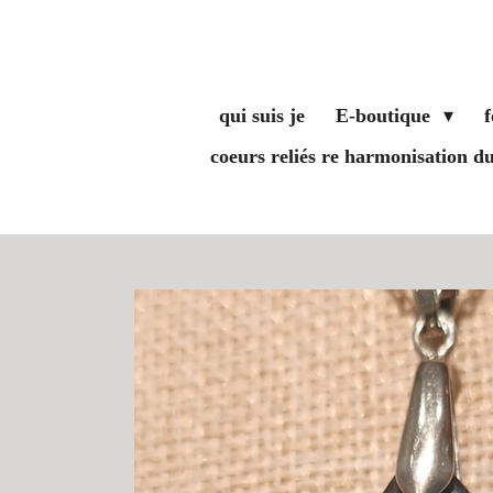
Passer
au
contenu
principal
qui suis je
E-boutique
coeurs reliés re harmonisation 