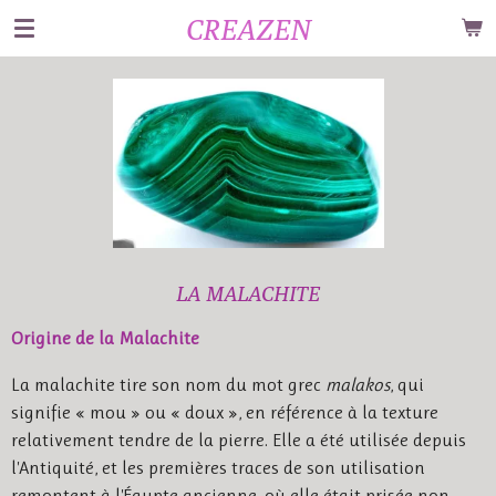
CREAZEN
Passer
au
contenu
principal
LA MALACHITE
Origine de la Malachite
La malachite tire son nom du mot grec
malakos
, qui
signifie « mou » ou « doux », en référence à la texture
relativement tendre de la pierre. Elle a été utilisée depuis
l'Antiquité, et les premières traces de son utilisation
remontent à l'Égypte ancienne, où elle était prisée non