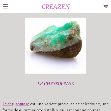
CREAZEN
Passer
au
contenu
principal
LE CHRYSOPRASE
Le chrysoprase
est une variété précieuse de calcédoine, une
forme de quartz microcristallin, qui est connue pour sa