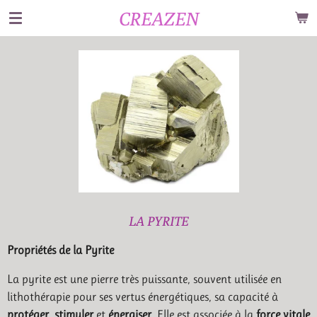
CREAZEN
Passer
au
contenu
principal
LA PYRITE
Propriétés de la Pyrite
La pyrite est une pierre très puissante, souvent utilisée en
lithothérapie pour ses vertus énergétiques, sa capacité à
protéger
,
stimuler
et
énergiser
. Elle est associée à la
force vitale