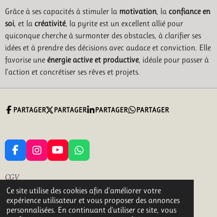
Grâce à ses capacités à stimuler la
motivation
, la
confiance en
soi
, et la
créativité
, la pyrite est un excellent allié pour
quiconque cherche à surmonter des obstacles, à clarifier ses
idées et à prendre des décisions avec audace et conviction. Elle
favorise une
énergie active et productive
, idéale pour passer à
l’action et concrétiser ses rêves et projets.
PARTAGER
PARTAGER
PARTAGER
PARTAGER
F
I
Y
W
A
N
O
H
C
S
U
A
CGV
E
T
T
T
Ce site utilise des cookies afin d’améliorer votre
B
A
U
S
2 bis grande rue 18160 LIGNIERES
expérience utilisateur et vous proposer des annonces
O
G
B
A
© 2023 - 2026 CREAZEN Gemmes et Naturels
personnalisées. En continuant d'utiliser ce site, vous
O
R
E
P
Propulsé par
Webador