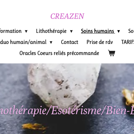
CREAZEN
formation
Lithothérapie
Soins humains
So
on duo humain/animal
Contact
Prise de rdv
TARI
Oracles Coeurs reliés précommande
hothérapie/Esotérisme/Bien-