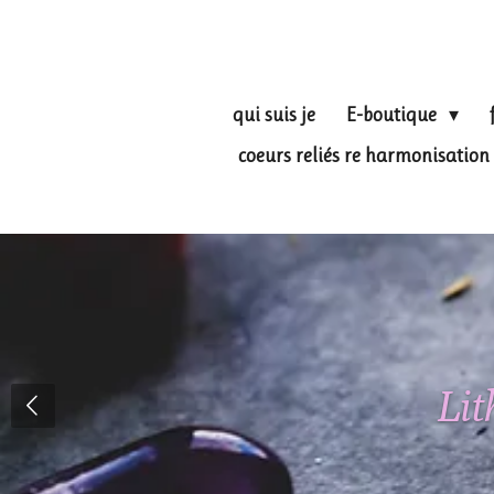
Passer
au
contenu
principal
qui suis je
E-boutique
coeurs reliés re harmonisati
Lit