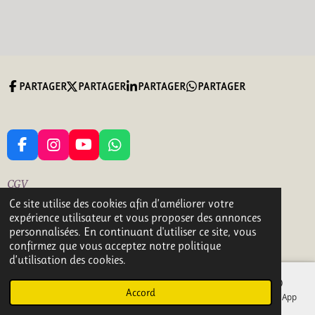
PARTAGER
PARTAGER
PARTAGER
PARTAGER
F
I
Y
W
A
N
O
H
C
S
U
A
CGV
E
T
T
T
Ce site utilise des cookies afin d’améliorer votre
B
A
U
S
2 bis grande rue 18160 LIGNIERES
expérience utilisateur et vous proposer des annonces
O
G
B
A
© 2023 - 2026 CREAZEN Gemmes et Naturels
personnalisées. En continuant d'utiliser ce site, vous
O
R
E
P
Propulsé par
Webador
confirmez que vous acceptez notre politique
K
A
P
d’utilisation des cookies.
M
Accord
E-mail
Téléphone
Carte
Facebook
WhatsApp