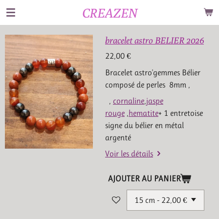
CREAZEN
Passer
au
contenu
bracelet astro BELIER 2026
principal
22,00 €
Bracelet astro'gemmes Bélier
composé de perles 8mm ,
,
cornaline
,
jaspe
rouge
,
hematite
+ 1 entretoise
signe du bélier en métal
argenté
Voir les détails
AJOUTER AU PANIER