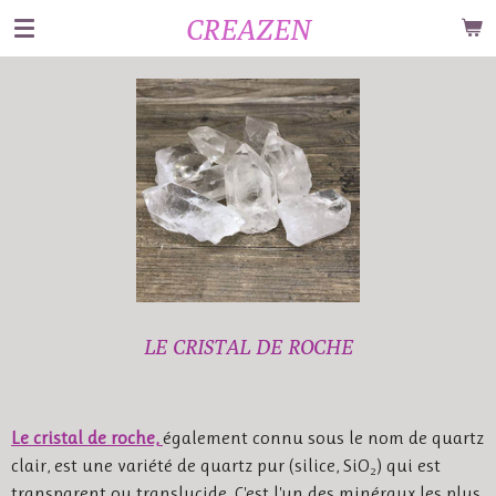
CREAZEN
Passer
au
contenu
principal
LE CRISTAL DE ROCHE
Le cristal de roche,
également connu sous le nom de quartz
clair, est une variété de quartz pur (silice, SiO₂) qui est
transparent ou translucide. C'est l'un des minéraux les plus