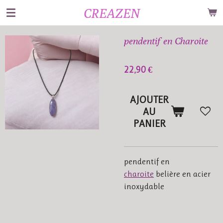
CREAZEN
Passer
au
contenu
pendentif en Charoite
principal
22,90 €
AJOUTER
AU
PANIER
pendentif en
charoite
belière en acier
inoxydable