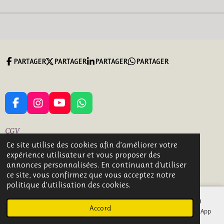
PARTAGER
PARTAGER
PARTAGER
PARTAGER
F
I
Y
W
A
N
O
H
C
S
U
A
CGV
E
T
T
T
Ce site utilise des cookies afin d’améliorer votre
B
A
U
S
2 bis grande rue 18160 LIGNIERES
expérience utilisateur et vous proposer des
O
G
B
A
© 2023 - 2026 CREAZEN Gemmes et Naturels
annonces personnalisées. En continuant d'utiliser
O
R
E
P
Propulsé par
Webador
ce site, vous confirmez que vous acceptez notre
K
A
P
politique d’utilisation des cookies.
M
Accord
E-mail
Téléphone
Carte
Facebook
WhatsApp