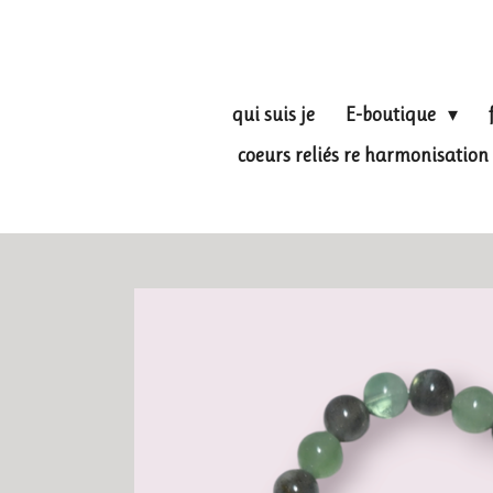
Passer
au
contenu
principal
qui suis je
E-boutique
coeurs reliés re harmonisati