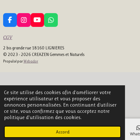
F
I
Y
W
A
N
O
H
C
S
U
A
CGV
E
T
T
T
B
A
U
S
2 bis grande rue 18160 LIGNIERES
O
G
B
A
© 2023 - 2026 CREAZEN Gemmes et Naturels
O
R
E
P
Propulsé par
Webador
K
A
P
M
Ce site utilise des cookies afin d’améliorer votre
expérience utilisateur et vous proposer des
annonces personnalisées. En continuant d'utiliser
ce site, vous confirmez que vous acceptez notre
politique d’utilisation des cookies.
Accord
E-mail
Téléphone
Carte
Facebook
What