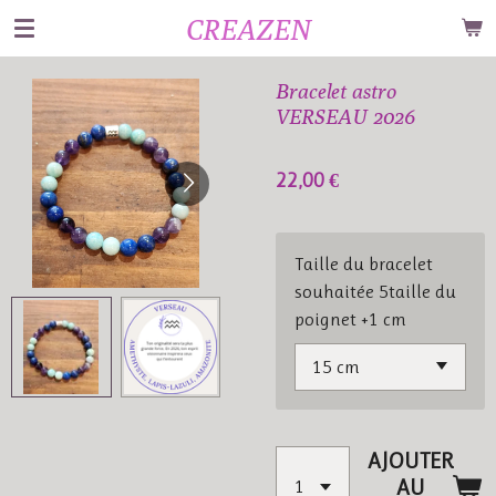
CREAZEN
Passer
au
contenu
Bracelet astro
principal
VERSEAU 2026
22,00 €
Taille du bracelet
souhaitée 5taille du
poignet +1 cm
AJOUTER
AU