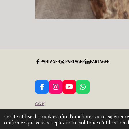
PARTAGER
PARTAGER
PARTAGER
F
I
Y
W
A
N
O
H
C
S
U
A
CGV
E
T
T
T
B
A
U
S
2 bis grande rue 18160 LIGNIERES
Ce site utilise des cookies afin d’améliorer votre expérienc
O
G
B
A
© 2023 - 2026 CREAZEN Gemmes et Naturels
confirmez que vous acceptez notre politique d’utilisation d
O
R
E
P