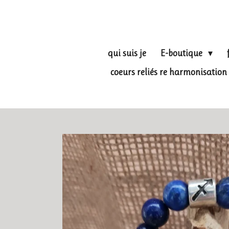
Passer
au
contenu
principal
qui suis je
E-boutique
coeurs reliés re harmonisati