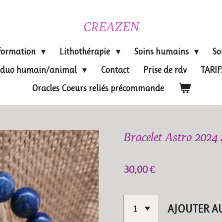
CREAZEN
formation
Lithothérapie
Soins humains
So
on duo humain/animal
Contact
Prise de rdv
TARI
Oracles Coeurs reliés précommande
Bracelet Astro 2024 S
30,00 €
AJOUTER A