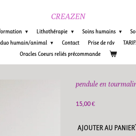
CREAZEN
formation
Lithothérapie
Soins humains
So
on duo humain/animal
Contact
Prise de rdv
TARI
Oracles Coeurs reliés précommande
pendule en tourmalin
15,00 €
AJOUTER AU PANIER