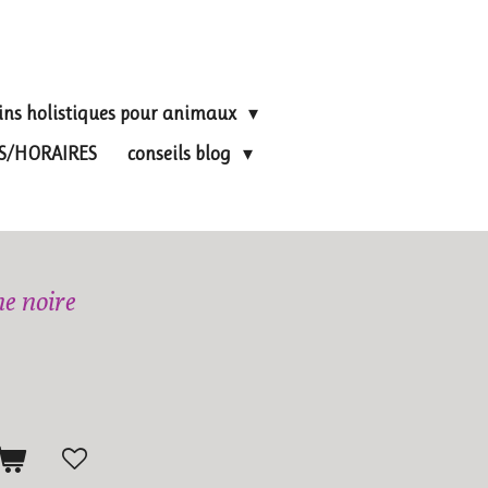
ins holistiques pour animaux
FS/HORAIRES
conseils blog
e noire