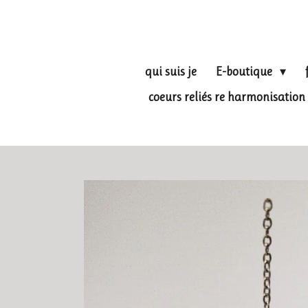
Passer
au
contenu
principal
qui suis je
E-boutique
coeurs reliés re harmonisati