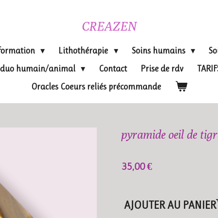
CREAZEN
formation
Lithothérapie
Soins humains
So
on duo humain/animal
Contact
Prise de rdv
TARI
Oracles Coeurs reliés précommande
pyramide oeil de tigr
35,00 €
AJOUTER AU PANIER