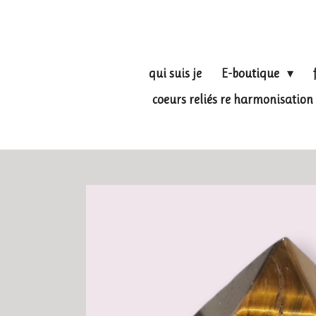
Passer
au
contenu
principal
qui suis je
E-boutique
coeurs reliés re harmonisati