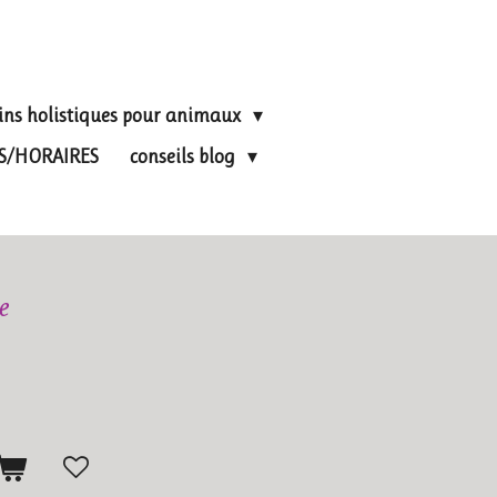
ins holistiques pour animaux
FS/HORAIRES
conseils blog
e