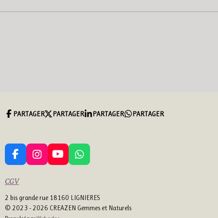
PARTAGER
PARTAGER
PARTAGER
PARTAGER
F
I
Y
W
A
N
O
H
C
S
U
A
CGV
E
T
T
T
B
A
U
S
2 bis grande rue 18160 LIGNIERES
O
G
B
A
© 2023 - 2026 CREAZEN Gemmes et Naturels
O
R
E
P