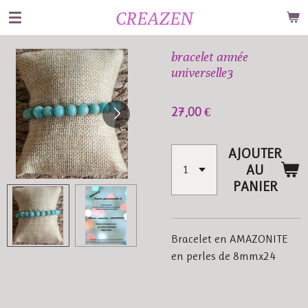
CREAZEN
Passer
au
contenu
bracelet année
principal
universelle3
27,00 €
AJOUTER
AU
PANIER
Bracelet en AMAZONITE
en perles de 8mmx24