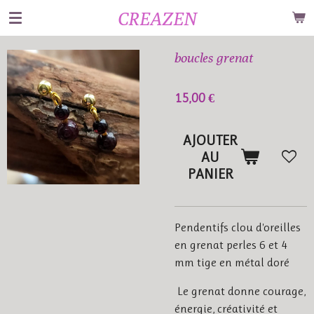
CREAZEN
Passer
au
contenu
boucles grenat
principal
15,00 €
AJOUTER
AU
PANIER
Pendentifs clou d'oreilles
en grenat perles 6 et 4
mm tige en métal doré
Le grenat donne courage,
énergie, créativité et