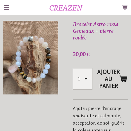
CREAZEN
Passer
au
contenu
Bracelet Astro 2024
principal
Gémeaux + pierre
roulée
30,00 €
AJOUTER
AU
PANIER
Agate : pierre d'encrage,
apaisante et calmante,
acceptaion de soi, guérit
la colère intèrieur,